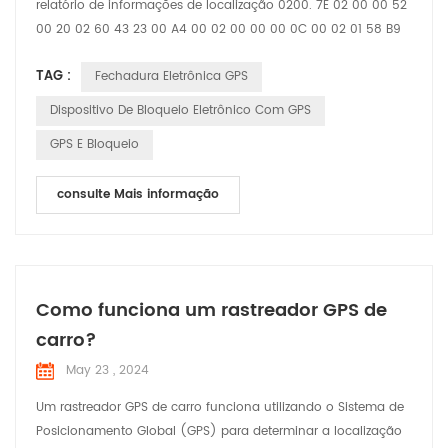
relatório de informações de localização 0200. 7E 02 00 00 52
00 20 02 60 43 23 00 A4 00 02 00 00 00 0C 00 02 01 58 B9
1B 06 CB 70 61 00 46 00 00 00 59 21 09 22 16 37 58 01 04 00
TAG :
Fechadura Eletrônica GPS
00 00 01 03 02 00 00 25 04 00 00 00 01 30 01 11 31 01 10 E3 01
00 D5 1B 02 20 02 60 43 23 27 95 93 78 61 60 00 12 20 00 00
Dispositivo De Bloqueio Eletrônico Com GPS
12 34 27 95 93 78 61 58 00 12 86 7E Cabeçalho de...
GPS E Bloqueio
consulte Mais informação
Como funciona um rastreador GPS de
carro?
May 23 , 2024
Um rastreador GPS de carro funciona utilizando o Sistema de
Posicionamento Global (GPS) para determinar a localização