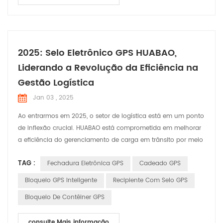
2025: Selo Eletrônico GPS HUABAO,
Liderando a Revolução da Eficiência na
Gestão Logística
Jan 03 , 2025
Ao entrarmos em 2025, o setor de logística está em um ponto
de inflexão crucial. HUABAO está comprometida em melhorar
a eficiência do gerenciamento de carga em trânsito por meio
de nosso produto inovador - o Selo Eletrônico GPS.
TAG :
Fechadura Eletrônica GPS
Cadeado GPS
Acreditamos que com soluções inteligentes podemos
melhorar significativamente a segurança e a eficiência do
Bloqueio GPS Inteligente
Recipiente Com Selo GPS
transporte de cargas, entregando assim maior valor aos
Bloqueio De Contêiner GPS
nossos c...
consulte Mais informação