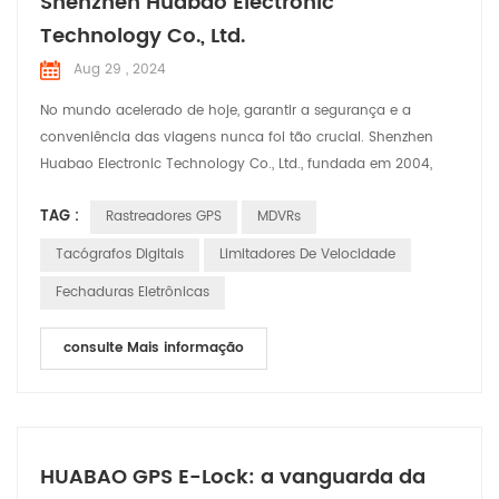
Shenzhen Huabao Electronic
Technology Co., Ltd.
Aug 29 , 2024
No mundo acelerado de hoje, garantir a segurança e a
conveniência das viagens nunca foi tão crucial. Shenzhen
Huabao Electronic Technology Co., Ltd., fundada em 2004,
está na vanguarda desta missão. Com uma equipe robusta
TAG :
Rastreadores GPS
MDVRs
de mais de 350 funcionários, incluindo 100 engenheiros
dedicados de P&D, a Huabao tem continuamente ampliado
Tacógrafos Digitais
Limitadores De Velocidade
os limites da inovação na indústria de eletrônicos
Fechaduras Eletrônicas
automotivos. Ao lo...
consulte Mais informação
HUABAO GPS E-Lock: a vanguarda da