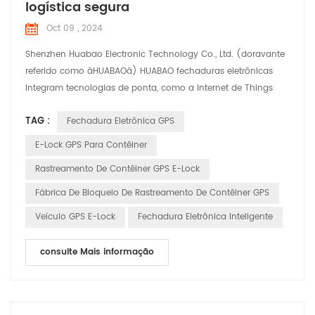
logística segura
Oct 09 , 2024
Shenzhen Huabao Electronic Technology Co., Ltd. (doravante
referido como âHUABAOâ) HUABAO fechaduras eletrônicas
integram tecnologias de ponta, como a Internet de Things
(IoT), big data e computação em nuvem, oferecendo
TAG :
Fechadura Eletrônica GPS
segurança abrangente Soluções para a indústria de logística.
Destaques do produto: 1. Rastreamento e monitoramento em
E-Lock GPS Para Contêiner
tempo real: as fechaduras eletrônicas HUABAO permitem
Rastreamento De Contêiner GPS E-Lock
rastream...
Fábrica De Bloqueio De Rastreamento De Contêiner GPS
Veículo GPS E-Lock
Fechadura Eletrônica Inteligente
consulte Mais informação