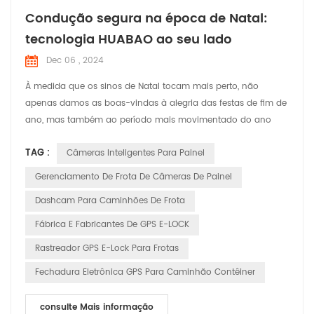
Condução segura na época de Natal:
tecnologia HUABAO ao seu lado
Dec 06 , 2024
À medida que os sinos de Natal tocam mais perto, não
apenas damos as boas-vindas à alegria das festas de fim de
ano, mas também ao período mais movimentado do ano
nas estradas. Neste momento festivo repleto de risos e alegria,
TAG :
Câmeras Inteligentes Para Painel
a HUABAO Technology, fabricante líder de gravadores de
direção e produtos GPS elock, está comprometida em garantir
Gerenciamento De Frota De Câmeras De Painel
a segurança e o prazer da jornada de cada motorista por
Dashcam Para Caminhões De Frota
me...
Fábrica E Fabricantes De GPS E-LOCK
Rastreador GPS E-Lock Para Frotas
Fechadura Eletrônica GPS Para Caminhão Contêiner
consulte Mais informação