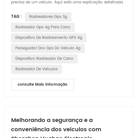
precisa de um veículo. Aqui está uma explicação detalhada
de como funciona: Satélites GPS: O sistema depende de uma
TAG :
Rastreadores Gps 3g
rede de satélites que orbitam a Terra. Esses satélites
transmitem continuamente sinais que incluem sua
Rastreador Gps 4g Para Carro
localização e a hora exata em que o sinal foi enviado.
Dispositivo De Rastreamento GPS 4g
Recebend...
Perseguidor Dos Gps Do Veículo 4g
Dispositivo Rastreador De Carro
Rastreador De Veículos
consulte Mais informação
Melhorando a segurança e a
conveniência dos veículos com