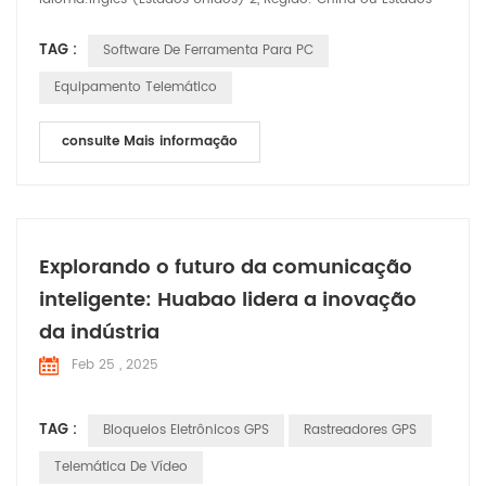
Unidos Formato atual: Inglês (Estados Unidos) 3, localização
TAG :
Software De Ferramenta Para PC
atual do sistema:Inglês (Estados Unidos), marque Beta. 4,
clique em ok e reinicie o computador, o software será exibido
Equipamento Telemático
normalmente:
consulte Mais informação
Explorando o futuro da comunicação
inteligente: Huabao lidera a inovação
da indústria
Feb 25 , 2025
TAG :
Bloqueios Eletrônicos GPS
Rastreadores GPS
Telemática De Vídeo