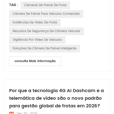
TAG :
Câmeras De Painel De Frota
passageiros no transporte de passageiros ou manter os
padrões operacionais para veículos de engenharia, uma
Câmera De Painel Para Veículos Comerciais
solução de monitoramento inteligente adaptada às
Evidências De Vídeo Da Frota
necessidades do mundo ...
Recursos De Segurança Da Câmera Veicular
Vigilância Por Vídeo De Veículos
Soluções De Câmera De Painel Inteligente
consulte Mais informação
Por que a tecnologia 4G AI Dashcam e a
telemática de vídeo são o novo padrão
para gestão global de frotas em 2026?
Dec 30 , 2025