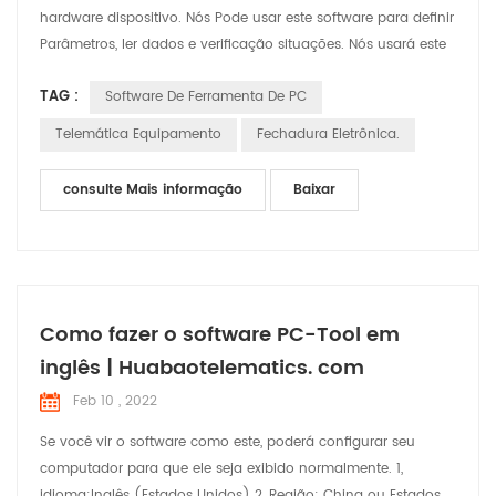
hardware dispositivo. Nós Pode usar este software para definir
Parâmetros, ler dados e verificação situações. Nós usará este
artigo para breve introduzir as funções e o uso do software
TAG :
Software De Ferramenta De PC
Telemática Equipamento
Fechadura Eletrônica.
consulte Mais informação
Baixar
Como fazer o software PC-Tool em
inglês | Huabaotelematics. com
Feb 10 , 2022
Se você vir o software como este, poderá configurar seu
computador para que ele seja exibido normalmente. 1,
idioma:Inglês (Estados Unidos) 2, Região: China ou Estados