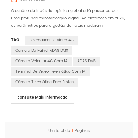
O cenário da indústria logística global está passando por
uma profunda transformação digital. Ao entrarmos em 2026,
os parâmetros para a gestão de frotas mudaram
fundamentalmente. Não basta mais que os gestores de frotas
TAG :
Telemática De Vídeo 4G
simplesmente saibam a "localização" de um veículo via GPS;
os líderes de mercado atuais exigem a capacidade de "ver" e
Câmera De Painel ADAS DMS
"analisar" a estrada em tempo real. Essa evolução do rastrea...
Câmera Veicular 4G Com IA
ADAS DMS
Terminal De Vídeo Telemático Com IA
Câmera Telemática Para Frotas
consulte Mais informação
Um total de
1
Páginas