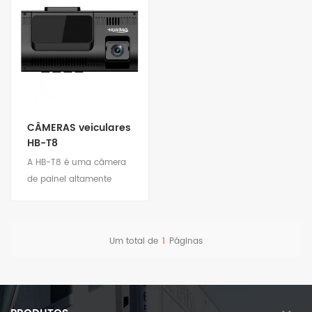
CÂMERAS veiculares
HB-T8
A HB-T8 é uma câmera
de painel altamente
inteligente com
rastreamento GPS e
algoritmo ADAS. Até 4
Um total de
1
Páginas
canais de entrada de
Ver detalhes
vídeo captam mais
informações sobre a
direção e podem