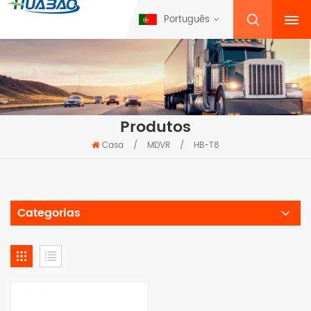
Português
Produtos
Casa
/
MDVR
/
HB-T8
Categorias