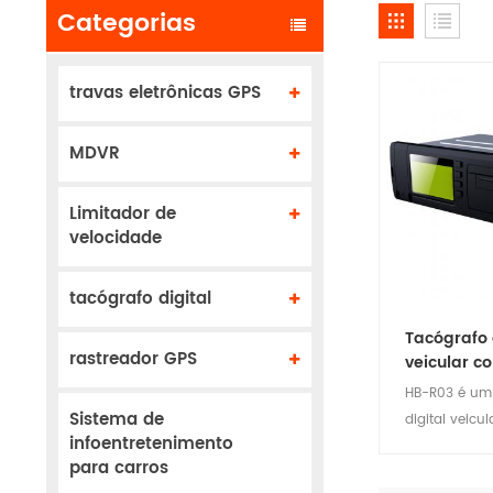
Categorias
travas eletrônicas GPS
MDVR
Limitador de
velocidade
tacógrafo digital
Tacógrafo 
rastreador GPS
veicular c
impressor
HB-R03 é um
Sistema de
digital veicu
infoentretenimento
impressora, 
para carros
módulo GPS 