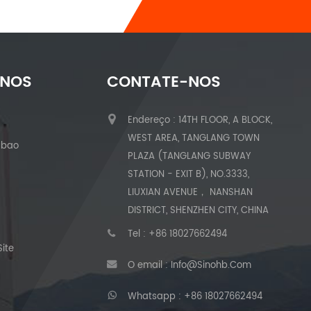
-NOS
CONTATE-NOS
Endereço : 14TH FLOOR, A BLOCK,
WEST AREA, TANGLANG TOWN
abao
PLAZA (TANGLANG SUBWAY
STATION - EXIT B), NO.3333,
LIUXIAN AVENUE， NANSHAN
DISTRICT, SHENZHEN CITY, CHINA
Tel :
+86 18027662494
ite
O email :
Info@sinohb.com
Whatsapp :
+86 18027662494