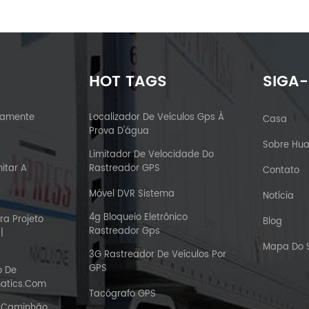
HOT TAGS
SIGA
vamente
Localizador De Veículos Gps À
Casa
Prova D'água
Sobre Hu
Limitador De Velocidade Do
itar A
Rastreador GPS
Contato
Móvel DVR Sistema
Notícia
4g Bloqueio Eletrônico
ra Projeto
Blog
Rastreador Gps
|
Mapa Do S
3G Rastreador De Veículos Por
GPS
o De
atics.com
Tacógrafo GPS
u Caminhão