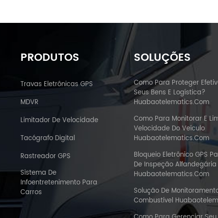
PRODUTOS
SOLUÇÕES
Como Para Proteger Efeti
Travas Eletrônicas GPS
Seus Bens E Logística?
MDVR
Huabaotelematics.com
Como Para Monitorar E Lim
Limitador De Velocidade
Velocidade Do Veículo
Tacógrafo Digital
Huabaotelematics.com
Bloqueio Eletrônico GPS Pa
Rastreador GPS
De Inspeção Alfandegária 
Sistema De
Huabaotelematics.com
Infoentretenimento Para
Solução De Monitorament
Carros
Combustível Huabaotelem
Como Para Gerenciar Se