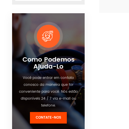
/ Tacógrafo. 
possui funçã
Ver detalh
rastreamento
em tempo re
função de ca
alarme de ve
excessiva, a
e análise de
acidentes.
Como Podemos
Ajuda-Lo
Você pode entrar em contato
conosco da maneira que for
conveniente para você. Nós estão
disponíveis 24 / 7 via e-mail ou
telefone.
CONTATE-NOS