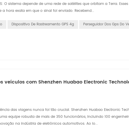
: O sistema depende de uma rede de satélites que orbitam a Terra. Esses s
 a hora exata em que o sinal foi enviado. Recebend...
ro
Dispositivo De Rastreamento GPS 4g
Perseguidor Dos Gps Do V
s veículos com Shenzhen Huabao Electronic Technolo
ência das viagens nunca foi tão crucial. Shenzhen Huabao Electronic Tec
uma equipe robusta de mais de 350 funcionários, incluindo 100 engenhei
vação na indústria de eletrônicos automotivos. Ao lo...