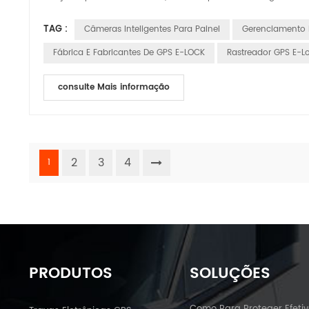
TAG :
Câmeras Inteligentes Para Painel
Gerenciamento 
Fábrica E Fabricantes De GPS E-LOCK
Rastreador GPS E-Lo
consulte Mais informação
2
3
4
1
PRODUTOS
SOLUÇÕES