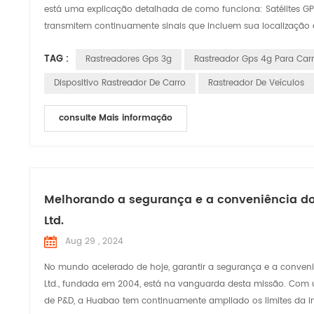
está uma explicação detalhada de como funciona: Satélites GPS
transmitem continuamente sinais que incluem sua localização e
TAG :
Rastreadores Gps 3g
Rastreador Gps 4g Para Car
Dispositivo Rastreador De Carro
Rastreador De Veículos
consulte Mais informação
Melhorando a segurança e a conveniência do
Ltd.
Aug 29 , 2024
No mundo acelerado de hoje, garantir a segurança e a conveni
Ltd., fundada em 2004, está na vanguarda desta missão. Com 
de P&D, a Huabao tem continuamente ampliado os limites da ino