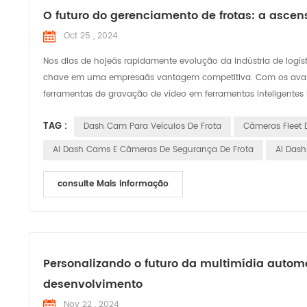
O futuro do gerenciamento de frotas: a asce
Oct 25 , 2024
Nos dias de hojeâs rapidamente evolução da indústria de logíst
chave em uma empresaâs vantagem competitiva. Com os avanço
ferramentas de gravação de vídeo em ferramentas inteligentes ind
TAG :
Dash Cam Para Veículos De Frota
Câmeras Fleet 
AI Dash Cams E Câmeras De Segurança De Frota
AI Dash
consulte Mais informação
Personalizando o futuro da multimídia auto
desenvolvimento
Nov 22 , 2024