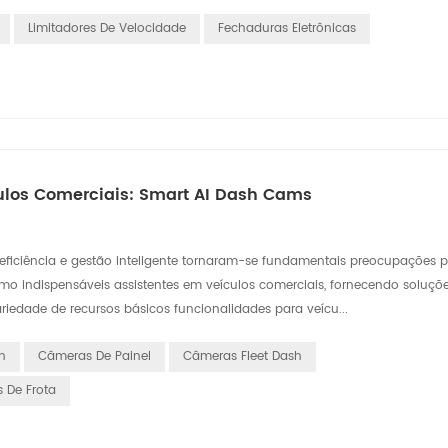
Limitadores De Velocidade
Fechaduras Eletrônicas
ulos Comerciais: Smart AI Dash Cams
 eficiência e gestão inteligente tornaram-se fundamentais preocupações 
mo indispensáveis assistentes em veículos comerciais, fornecendo soluçõ
riedade de recursos básicos funcionalidades para veícu...
h
Câmeras De Painel
Câmeras Fleet Dash
 De Frota