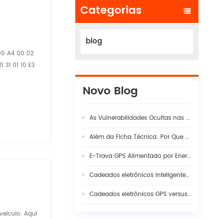
Categorias
blog
00 A4 00 02
 31 01 10 E3
Novo Blog
As Vulnerabilidades Ocultas nas Modernas Cadeias de Suprimentos Logísticos
Além da Ficha Técnica: Por Que a Verdadeira Estabilidade da Câmera de Painel com IA para Frotas Exige uma Sinergia Rigorosa entre Hardware e Firmware
E-Trava GPS Alimentado por Energia Solar: O Guia Completo para a Segurança Inteligente de Cargas em 2026
Cadeados eletrônicos inteligentes com GPS da Huabao: revolucionando a eficiência aduaneira e a logística transfronteiriça com o controle digital de fronteiras.
Cadeados eletrônicos GPS versus lacres tradicionais: Visibilidade da engenharia na segurança moderna de cargas
veículo. Aqui