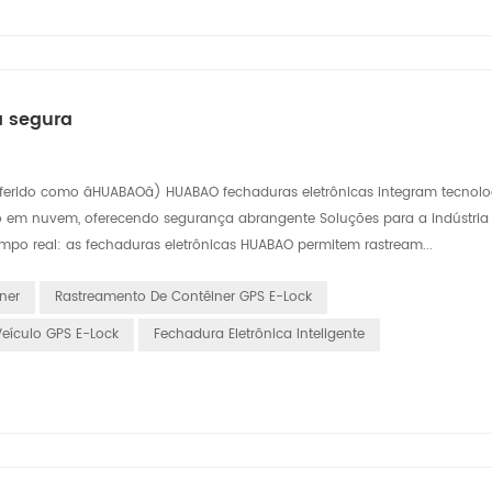
a segura
referido como âHUABAOâ) HUABAO fechaduras eletrônicas integram tecnolo
o em nuvem, oferecendo segurança abrangente Soluções para a indústria d
po real: as fechaduras eletrônicas HUABAO permitem rastream...
ner
Rastreamento De Contêiner GPS E-Lock
Veículo GPS E-Lock
Fechadura Eletrônica Inteligente