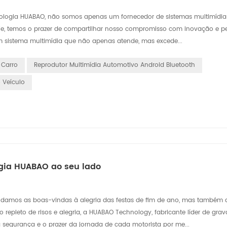
ecnologia HUABAO, não somos apenas um fornecedor de sistemas multimídia
je, temos o prazer de compartilhar nosso compromisso com inovação e pe
 sistema multimídia que não apenas atende, mas excede...
 Carro
Reprodutor Multimídia Automotivo Android Bluetooth
 Veículo
gia HUABAO ao seu lado
 damos as boas-vindas à alegria das festas de fim de ano, mas também 
epleto de risos e alegria, a HUABAO Technology, fabricante líder de gra
 segurança e o prazer da jornada de cada motorista por me...