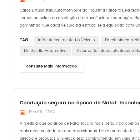
Caros Entusiastas Automotivos e da Indústria Parceiros, Na t
somos parceiros na revolução do experiência de condução. Ho
garantindo que cada veículo na estrada seja equipado com um
TAG :
Infoentretenimento No Veículo
Entretenimento No
Multimídia Automotiva
Sistema De Infoentretenimento No
consulte Mais informação
Condução segura na época de Natal: tecnolo
Dec 06 , 2024
À medida que os sinos de Natal tocam mais perto, não apenas
mais movimentado do ano nas estradas. Neste momento festivo r
direção e produtos GPS elock, está comprometida em garantir a