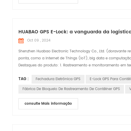
HUABAO GPS E-Lock: a vanguarda da logístic
Oct 09 , 2024
Shenzhen Huabao Electronic Technology Co., Ltd. (doravante 
ponta, como a Internet de Things (IoT), big data e computaçã
Destaques do produto: 1. Rastreamento e monitoramento em tem
TAG :
Fechadura Eletrônica GPS
E-Lock GPS Para Contêi
Fábrica De Bloqueio De Rastreamento De Contêiner GPS
consulte Mais informação