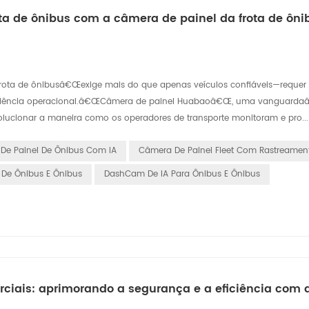
ta de ônibus com a câmera de painel da frota de ôni
rota de ônibusâ€Œexige mais do que apenas veículos confiáveis—requer
a eficiência operacional.â€ŒCâmera de painel Huabaoâ€Œ, uma vanguar
olucionar a maneira como os operadores de transporte monitoram e pro...
De Painel De Ônibus Com IA
Câmera De Painel Fleet Com Rastreamen
 De Ônibus E Ônibus
DashCam De IA Para Ônibus E Ônibus
ciais: aprimorando a segurança e a eficiência com 