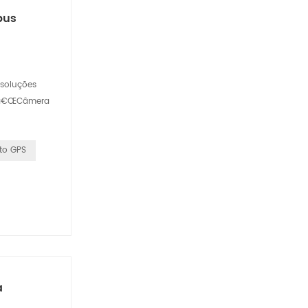
bus
 soluções
daâ€ŒCâmera
to GPS
a