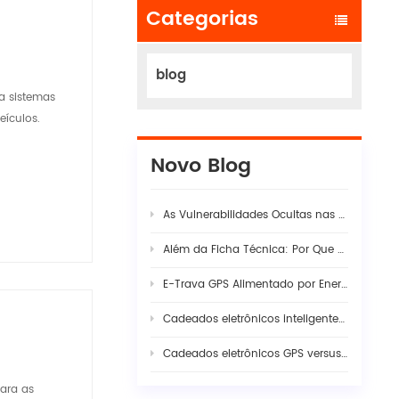
Categorias
blog
a sistemas
ículos.
Novo Blog
As Vulnerabilidades Ocultas nas Modernas Cadeias de Suprimentos Logísticos
Além da Ficha Técnica: Por Que a Verdadeira Estabilidade da Câmera de Painel com IA para Frotas Exige uma Sinergia Rigorosa entre Hardware e Firmware
E-Trava GPS Alimentado por Energia Solar: O Guia Completo para a Segurança Inteligente de Cargas em 2026
Cadeados eletrônicos inteligentes com GPS da Huabao: revolucionando a eficiência aduaneira e a logística transfronteiriça com o controle digital de fronteiras.
Cadeados eletrônicos GPS versus lacres tradicionais: Visibilidade da engenharia na segurança moderna de cargas
para as