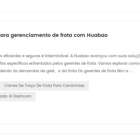
 para gerenciamento de frota com Huabao
 eficientes e seguras é interminável. A Huabao avançou com suas soluç
ios específicos enfrentados pelos gerentes de frota. Vamos explorar como
ndendo às demandas da gest、o da frota Os gerentes de frota têm a ...
Cames De Traço De Frota Para Caminhões
tado AI Dashcam