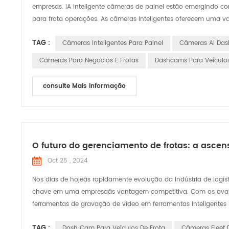
empresas. IA inteligente câmeras de painel estão emergindo co
para frota operações. As câmeras inteligentes oferecem uma va
TAG :
Câmeras Inteligentes Para Painel
Câmeras AI Das
Câmeras Para Negócios E Frotas
Dashcams Para Veículos
consulte Mais informação
O futuro do gerenciamento de frotas: a asce
Oct 25 , 2024
Nos dias de hojeâs rapidamente evolução da indústria de logíst
chave em uma empresaâs vantagem competitiva. Com os avanço
ferramentas de gravação de vídeo em ferramentas inteligentes ind
TAG :
Dash Cam Para Veículos De Frota
Câmeras Fleet 