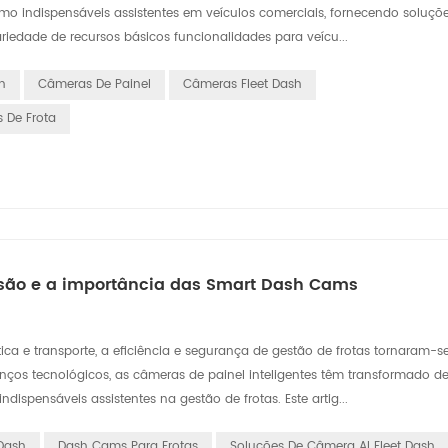
mo indispensáveis assistentes em veículos comerciais, fornecendo soluçõ
riedade de recursos básicos funcionalidades para veícu...
h
Câmeras De Painel
Câmeras Fleet Dash
 De Frota
nsão e a importância das Smart Dash Cams
ica e transporte, a eficiência e segurança de gestão de frotas tornaram-se
s tecnológicos, as câmeras de painel inteligentes têm transformado de
ispensáveis assistentes na gestão de frotas. Este artig...
Dash
Dash Cams Para Frotas
Soluções De Câmera AI Fleet Dash