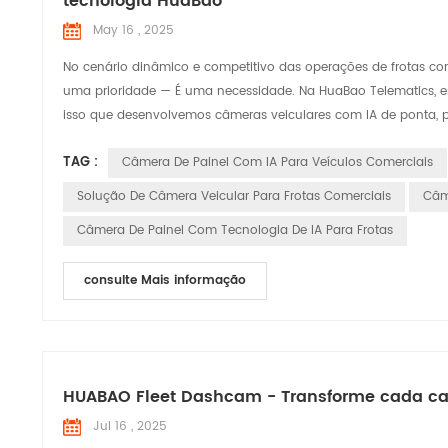
tecnologia HuaBao
May 16 , 2025
No cenário dinâmico e competitivo das operações de frotas come
uma prioridade — É uma necessidade. Na HuaBao Telematics, en
isso que desenvolvemos câmeras veiculares com IA de ponta, pro
TAG :
Câmera De Painel Com IA Para Veículos Comerciais
Solução De Câmera Veicular Para Frotas Comerciais
Câme
Câmera De Painel Com Tecnologia De IA Para Frotas
consulte Mais informação
HUABAO Fleet Dashcam - Transforme cada ca
Jul 16 , 2025