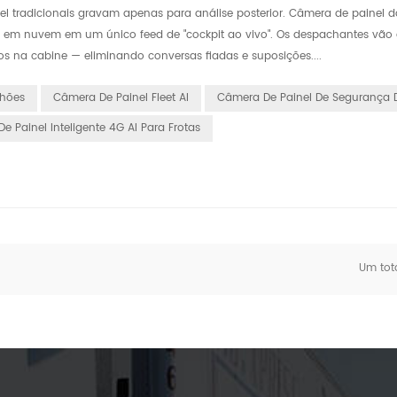
l tradicionais gravam apenas para análise posterior. Câmera de painel d
o em nuvem em um único feed de "cockpit ao vivo". Os despachantes vão d
s na cabine — eliminando conversas fiadas e suposições....
hões
Câmera De Painel Fleet AI
Câmera De Painel De Segurança 
e Painel Inteligente 4G AI Para Frotas
Um tot