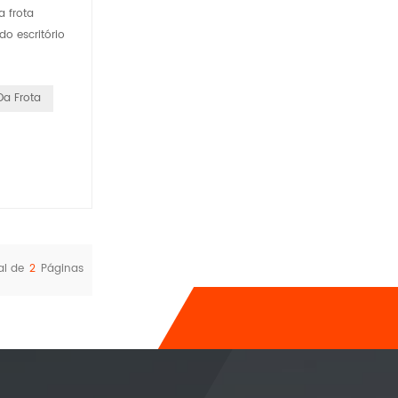
a frota
o escritório
Da Frota
al de
2
Páginas