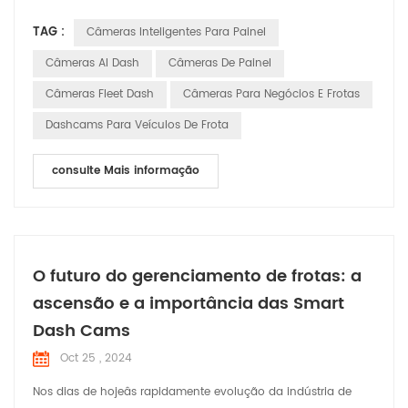
câmeras de painel estão emergindo como indispensáveis
TAG :
Câmeras Inteligentes Para Painel
assistentes em veículos comerciais, fornecendo soluções
completas para frota operações. As câmeras inteligentes
Câmeras AI Dash
Câmeras De Painel
oferecem uma variedade de recursos básicos funcionalidades
Câmeras Fleet Dash
Câmeras Para Negócios E Frotas
para veícu...
Dashcams Para Veículos De Frota
consulte Mais informação
O futuro do gerenciamento de frotas: a
ascensão e a importância das Smart
Dash Cams
Oct 25 , 2024
Nos dias de hojeâs rapidamente evolução da indústria de