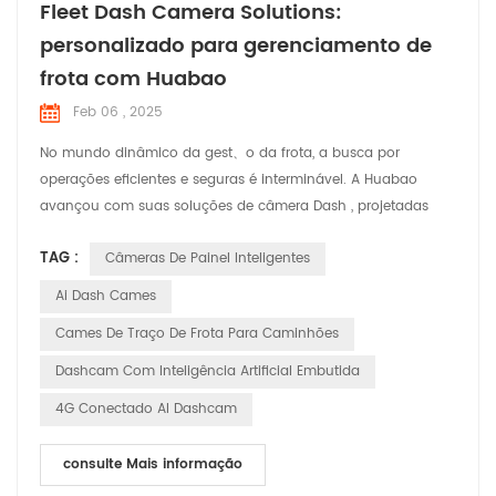
Fleet Dash Camera Solutions:
personalizado para gerenciamento de
frota com Huabao
Feb 06 , 2025
No mundo dinâmico da gest、o da frota, a busca por
operações eficientes e seguras é interminável. A Huabao
avançou com suas soluções de câmera Dash , projetadas
para atender às necessidades e desafios específicos
TAG :
Câmeras De Painel Inteligentes
enfrentados pelos gerentes de frota. Vamos explorar como
essas soluções est、o fazendo a diferença em várias
Ai Dash Cames
aplicações. atendendo às demandas da gest、o da frota Os
Cames De Traço De Frota Para Caminhões
gerentes de frota têm a ...
Dashcam Com Inteligência Artificial Embutida
4G Conectado AI Dashcam
consulte Mais informação