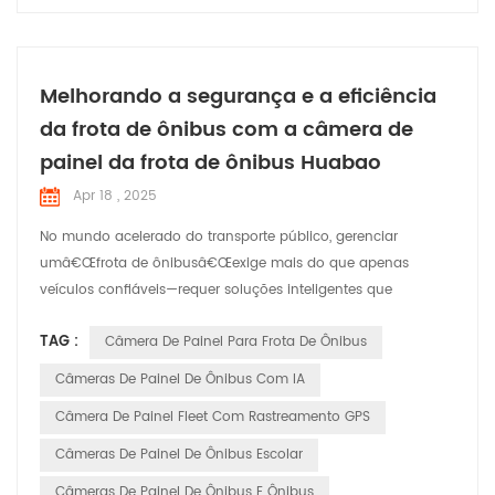
Melhorando a segurança e a eficiência
da frota de ônibus com a câmera de
painel da frota de ônibus Huabao
Apr 18 , 2025
No mundo acelerado do transporte público, gerenciar
umâ€Œfrota de ônibusâ€Œexige mais do que apenas
veículos confiáveis—requer soluções inteligentes que
priorizem a segurança, a conformidade e a eficiência
TAG :
Câmera De Painel Para Frota De Ônibus
operacional.â€ŒCâmera de painel Huabaoâ€Œ, uma
vanguardaâ€ŒCâmera de painel para frota de ônibusâ€Œ
Câmeras De Painel De Ônibus Com IA
sistema projetado para revolucionar a maneira como os
Câmera De Painel Fleet Com Rastreamento GPS
operadores de transporte monitoram e pro...
Câmeras De Painel De Ônibus Escolar
Câmeras De Painel De Ônibus E Ônibus