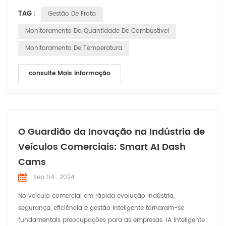
diagnóstico), gestão do motorista, controle do consumo de
TAG :
Gestão De Frota
combustível e gestão da saúde e segurança dos veículos.
drivers. Este tipo de serviços de gerenciamento de frota tem
Monitoramento Da Quantidade De Combustível
uma infinidade de vantagens, desde permite minimizar até
Monitoramento De Temperatura
me...
consulte Mais informação
O Guardião da Inovação na Indústria de
Veículos Comerciais: Smart AI Dash
Cams
Sep 04 , 2024
No veículo comercial em rápida evolução indústria,
segurança, eficiência e gestão inteligente tornaram-se
fundamentais preocupações para as empresas. IA inteligente