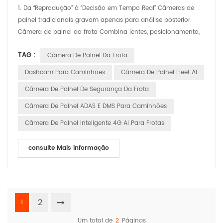
1. Da “Reprodução” à “Decisão em Tempo Real” Câmeras de
painel tradicionais gravam apenas para análise posterior.
Câmera de painel da frota Combina lentes, posicionamento,
alertas de IA e gerenciamento em nuvem em um único feed
TAG :
Câmera De Painel Da Frota
de "cockpit ao vivo". Os despachantes vão do escritório ao
banco do carona; os motoristas recebem alertas instantâneos
Dashcam Para Caminhões
Câmera De Painel Fleet AI
na cabine — eliminando conversas fiadas e suposições....
Câmera De Painel De Segurança Da Frota
Câmera De Painel ADAS E DMS Para Caminhões
Câmera De Painel Inteligente 4G AI Para Frotas
consulte Mais informação
2
1
Um total de
2
Páginas