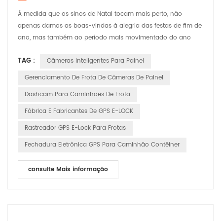
À medida que os sinos de Natal tocam mais perto, não
apenas damos as boas-vindas à alegria das festas de fim de
ano, mas também ao período mais movimentado do ano
nas estradas. Neste momento festivo repleto de risos e alegria,
TAG :
Câmeras Inteligentes Para Painel
a HUABAO Technology, fabricante líder de gravadores de
direção e produtos GPS elock, está comprometida em garantir
Gerenciamento De Frota De Câmeras De Painel
a segurança e o prazer da jornada de cada motorista por
Dashcam Para Caminhões De Frota
me...
Fábrica E Fabricantes De GPS E-LOCK
Rastreador GPS E-Lock Para Frotas
Fechadura Eletrônica GPS Para Caminhão Contêiner
consulte Mais informação