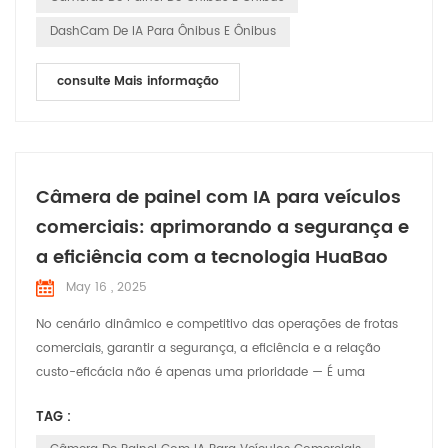
DashCam De IA Para Ônibus E Ônibus
consulte Mais informação
Câmera de painel com IA para veículos
comerciais: aprimorando a segurança e
a eficiência com a tecnologia HuaBao
May 16 , 2025
No cenário dinâmico e competitivo das operações de frotas
comerciais, garantir a segurança, a eficiência e a relação
custo-eficácia não é apenas uma prioridade — É uma
necessidade. Na HuaBao Telematics, entendemos os desafios
TAG :
únicos enfrentados por gestores e operadores de frotas. É por
isso que desenvolvemos câmeras veiculares com IA de ponta,