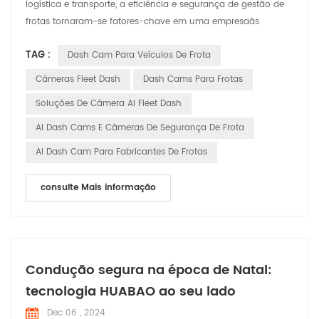
logística e transporte, a eficiência e segurança de gestão de
frotas tornaram-se fatores-chave em uma empresaâs
vantagem competitiva. Com os avanços tecnológicos, as
TAG :
Dash Cam Para Veículos De Frota
câmeras de painel inteligentes têm transformado de simples
ferramentas de gravação de vídeo em ferramentas
Câmeras Fleet Dash
Dash Cams Para Frotas
inteligentes indispensáveis assistentes na gestão de frotas.
Soluções De Câmera AI Fleet Dash
Este artig...
AI Dash Cams E Câmeras De Segurança De Frota
AI Dash Cam Para Fabricantes De Frotas
consulte Mais informação
Condução segura na época de Natal:
tecnologia HUABAO ao seu lado
Dec 06 , 2024