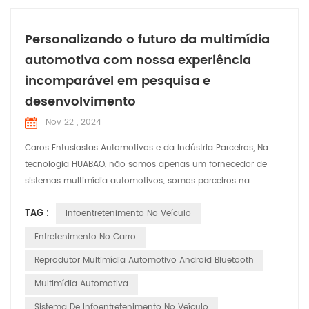
Personalizando o futuro da multimídia
automotiva com nossa experiência
incomparável em pesquisa e
desenvolvimento
Nov 22 , 2024
Caros Entusiastas Automotivos e da Indústria Parceiros, Na
tecnologia HUABAO, não somos apenas um fornecedor de
sistemas multimídia automotivos; somos parceiros na
revolução do experiência de condução. Hoje, temos o prazer
TAG :
Infoentretenimento No Veículo
de compartilhar nosso compromisso com inovação e
personalização, garantindo que cada veículo na estrada seja
Entretenimento No Carro
equipado com um sistema multimídia que não apenas
Reprodutor Multimídia Automotivo Android Bluetooth
atende, mas excede...
Multimídia Automotiva
Sistema De Infoentretenimento No Veículo