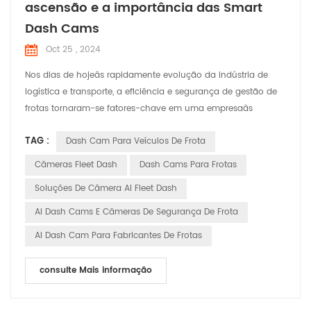
ascensão e a importância das Smart
Dash Cams
Oct 25 , 2024
Nos dias de hojeâs rapidamente evolução da indústria de
logística e transporte, a eficiência e segurança de gestão de
frotas tornaram-se fatores-chave em uma empresaâs
vantagem competitiva. Com os avanços tecnológicos, as
TAG :
Dash Cam Para Veículos De Frota
câmeras de painel inteligentes têm transformado de simples
ferramentas de gravação de vídeo em ferramentas
Câmeras Fleet Dash
Dash Cams Para Frotas
inteligentes indispensáveis assistentes na gestão de frotas.
Soluções De Câmera AI Fleet Dash
Este artig...
AI Dash Cams E Câmeras De Segurança De Frota
AI Dash Cam Para Fabricantes De Frotas
consulte Mais informação