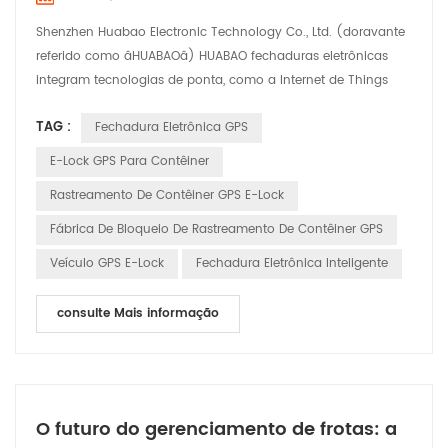
Shenzhen Huabao Electronic Technology Co., Ltd. (doravante
referido como âHUABAOâ) HUABAO fechaduras eletrônicas
integram tecnologias de ponta, como a Internet de Things
(IoT), big data e computação em nuvem, oferecendo
TAG :
Fechadura Eletrônica GPS
segurança abrangente Soluções para a indústria de logística.
Destaques do produto: 1. Rastreamento e monitoramento em
E-Lock GPS Para Contêiner
tempo real: as fechaduras eletrônicas HUABAO permitem
Rastreamento De Contêiner GPS E-Lock
rastream...
Fábrica De Bloqueio De Rastreamento De Contêiner GPS
Veículo GPS E-Lock
Fechadura Eletrônica Inteligente
consulte Mais informação
O futuro do gerenciamento de frotas: a