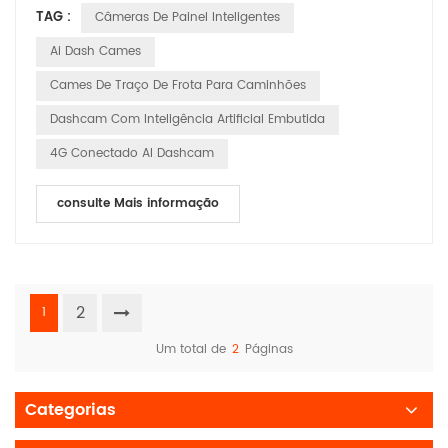
TAG :
Câmeras De Painel Inteligentes
enfrentados pelos gerentes de frota. Vamos explorar como
essas soluções est、o fazendo a diferença em várias
Ai Dash Cames
aplicações. atendendo às demandas da gest、o da frota Os
Cames De Traço De Frota Para Caminhões
gerentes de frota têm a ...
Dashcam Com Inteligência Artificial Embutida
4G Conectado AI Dashcam
consulte Mais informação
2
1
Um total de
2
Páginas
Categorias