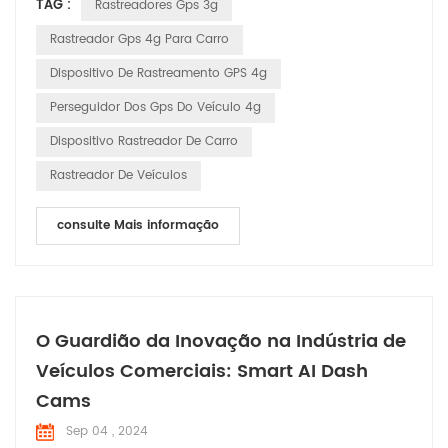
TAG :
Rastreadores Gps 3g
rede de satélites que orbitam a Terra. Esses satélites
transmitem continuamente sinais que incluem sua
Rastreador Gps 4g Para Carro
localização e a hora exata em que o sinal foi enviado.
Dispositivo De Rastreamento GPS 4g
Recebend...
Perseguidor Dos Gps Do Veículo 4g
Dispositivo Rastreador De Carro
Rastreador De Veículos
consulte Mais informação
O Guardião da Inovação na Indústria de
Veículos Comerciais: Smart AI Dash
Cams
Sep 04 , 2024