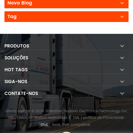
Novo Blog
Tag
PRODUTOS
SOLUÇÕES
HOT TAGS
SIGA-NOS
CONTATE-NOS
direito autoral © 2026 Shenzhen Huabao Electronics Technology Co.,
Ltd.. Todos os direitos reservados.
|
XML
|
política de Privacidade
Rede IPv6 compatível