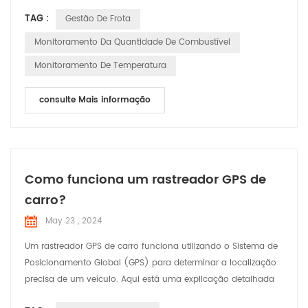
diagnóstico), gestão do motorista, controle do consumo de
TAG :
Gestão De Frota
combustível e gestão da saúde e segurança dos veículos.
drivers. Este tipo de serviços de gerenciamento de frota tem
Monitoramento Da Quantidade De Combustível
uma infinidade de vantagens, desde permite minimizar até
Monitoramento De Temperatura
me...
consulte Mais informação
Como funciona um rastreador GPS de
carro?
May 23 , 2024
Um rastreador GPS de carro funciona utilizando o Sistema de
Posicionamento Global (GPS) para determinar a localização
precisa de um veículo. Aqui está uma explicação detalhada
de como funciona: Satélites GPS: O sistema depende de uma