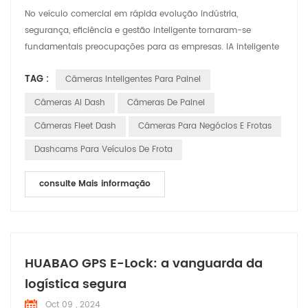
No veículo comercial em rápida evolução indústria,
segurança, eficiência e gestão inteligente tornaram-se
fundamentais preocupações para as empresas. IA inteligente
câmeras de painel estão emergindo como indispensáveis
TAG :
Câmeras Inteligentes Para Painel
assistentes em veículos comerciais, fornecendo soluções
completas para frota operações. As câmeras inteligentes
Câmeras AI Dash
Câmeras De Painel
oferecem uma variedade de recursos básicos funcionalidades
Câmeras Fleet Dash
Câmeras Para Negócios E Frotas
para veícu...
Dashcams Para Veículos De Frota
consulte Mais informação
HUABAO GPS E-Lock: a vanguarda da
logística segura
Oct 09 , 2024