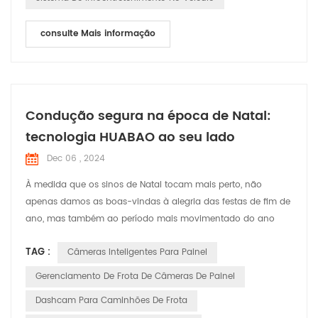
consulte Mais informação
Condução segura na época de Natal:
tecnologia HUABAO ao seu lado
Dec 06 , 2024
À medida que os sinos de Natal tocam mais perto, não
apenas damos as boas-vindas à alegria das festas de fim de
ano, mas também ao período mais movimentado do ano
nas estradas. Neste momento festivo repleto de risos e alegria,
TAG :
Câmeras Inteligentes Para Painel
a HUABAO Technology, fabricante líder de gravadores de
direção e produtos GPS elock, está comprometida em garantir
Gerenciamento De Frota De Câmeras De Painel
a segurança e o prazer da jornada de cada motorista por
Dashcam Para Caminhões De Frota
me...