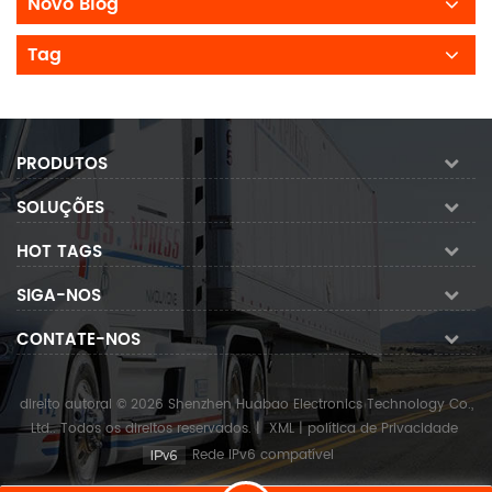
Novo Blog
Tag
PRODUTOS
SOLUÇÕES
HOT TAGS
SIGA-NOS
CONTATE-NOS
direito autoral © 2026 Shenzhen Huabao Electronics Technology Co.,
Ltd.. Todos os direitos reservados.
|
XML
|
política de Privacidade
Rede IPv6 compatível