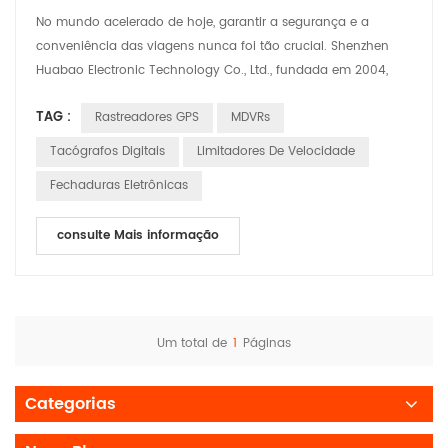
No mundo acelerado de hoje, garantir a segurança e a
conveniência das viagens nunca foi tão crucial. Shenzhen
Huabao Electronic Technology Co., Ltd., fundada em 2004,
está na vanguarda desta missão. Com uma equipe robusta
TAG :
Rastreadores GPS
MDVRs
de mais de 350 funcionários, incluindo 100 engenheiros
dedicados de P&D, a Huabao tem continuamente ampliado
Tacógrafos Digitais
Limitadores De Velocidade
os limites da inovação na indústria de eletrônicos
Fechaduras Eletrônicas
automotivos. Ao lo...
consulte Mais informação
Um total de
1
Páginas
Categorias