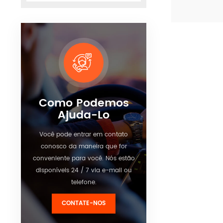
confiável e d
consumo de 
Ver detalh
Adequado par
carros e moto
particulares.
Como Podemos
Ajuda-Lo
Você pode entrar em contato
conosco da maneira que for
conveniente para você. Nós estão
disponíveis 24 / 7 via e-mail ou
telefone.
CONTATE-NOS