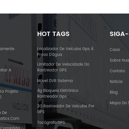
HOT TAGS
SIGA
vamente
Localizador De Veículos Gps À
Casa
Prova D'água
Sobre Hu
Limitador De Velocidade Do
itar A
Rastreador GPS
Contato
Móvel DVR Sistema
Notícia
4g Bloqueio Eletrônico
ra Projeto
Blog
Rastreador Gps
|
Mapa Do S
3G Rastreador De Veículos Por
GPS
o De
atics.com
Tacógrafo GPS
u Caminhão