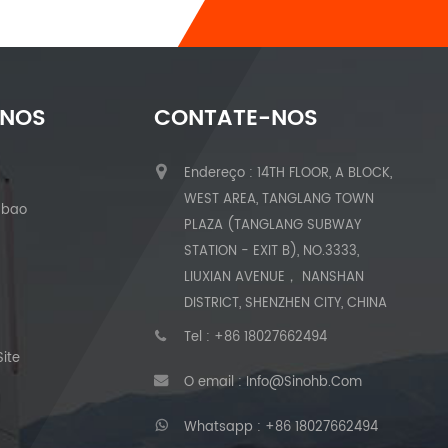
-NOS
CONTATE-NOS
Endereço : 14TH FLOOR, A BLOCK,
WEST AREA, TANGLANG TOWN
abao
PLAZA (TANGLANG SUBWAY
STATION - EXIT B), NO.3333,
LIUXIAN AVENUE， NANSHAN
DISTRICT, SHENZHEN CITY, CHINA
Tel :
+86 18027662494
ite
O email :
Info@sinohb.com
Whatsapp :
+86 18027662494