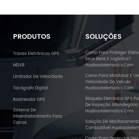
PRODUTOS
SOLUÇÕES
Como Para Proteger Efeti
Travas Eletrônicas GPS
Seus Bens E Logística?
MDVR
Huabaotelematics.com
Como Para Monitorar E Lim
Limitador De Velocidade
Velocidade Do Veículo
Tacógrafo Digital
Huabaotelematics.com
Bloqueio Eletrônico GPS Pa
Rastreador GPS
De Inspeção Alfandegária 
Sistema De
Huabaotelematics.com
Infoentretenimento Para
Solução De Monitorament
Carros
Combustível Huabaotelem
Como Para Gerenciar Se