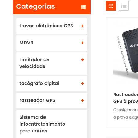
Categorias
travas eletrônicas GPS
MDVR
Limitador de
velocidade
tacógrafo digital
Rastreador
rastreador GPS
GPS à pro
O rastreador
Sistema de
à prova d'á
infoentretenimento
um dispositiv
para carros
instalação, e